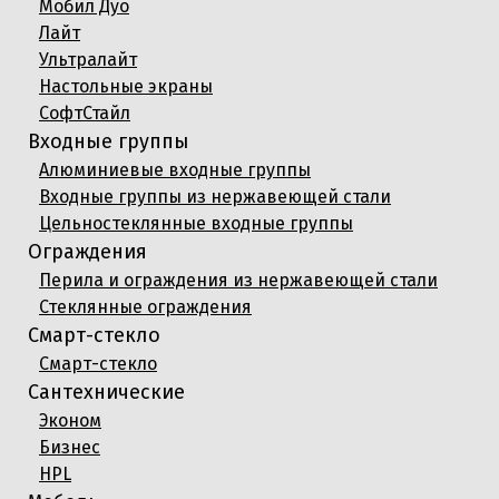
Мобил Дуо
Лайт
Ультралайт
Настольные экраны
СофтСтайл
Входные группы
Алюминиевые входные группы
Входные группы из нержавеющей стали
Цельностеклянные входные группы
Ограждения
Перила и ограждения из нержавеющей стали
Стеклянные ограждения
Смарт-стекло
Смарт-стекло
Сантехнические
Эконом
Бизнес
HPL