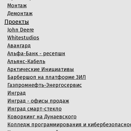
Монтаж
Демонтаж
Проекты
John Deere
Whitestudios
Авангард
Альфа-Банк - ресепшн
Альянс-Кабель
Арктические Инициативы
Барбершоп на платформе ЗИЛ
Газпромнефть-Энергосервис
Инград
Инград - офисы продаж
Инград смарт-стекло
Коворкинг на Дунаевского
Колледж программирования и кибербезопасно