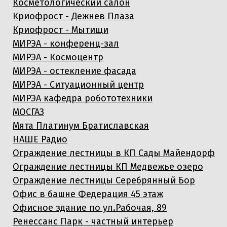
Косметологический салон
Криофрост - Дежнев Плаза
Криофрост - Мытищи
МИРЭА - конференц-зал
МИРЭА - Космоцентр
МИРЭА - остекление фасада
МИРЭА - Ситуационный центр
МИРЭА кафедра робототехники
МОСГАЗ
Мята Платинум Братиславская
НАШЕ Радио
Ограждение лестницы в КП Сады Майендорф
Ограждение лестницы КП Медвежье озеро
Ограждение лестницы Серебрянный Бор
Офис в башне Федерация 45 этаж
Офисное здание по ул.Рабочая, 89
Ренессанс Парк - частный интерьер